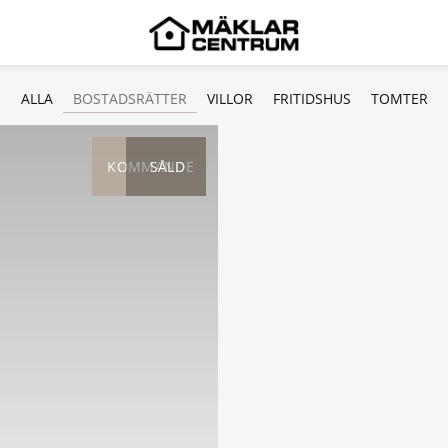
ALLA
BOSTADSRÄTTER
VILLOR
FRITIDSHUS
TOMTER
KOMMANDE
SÅLD