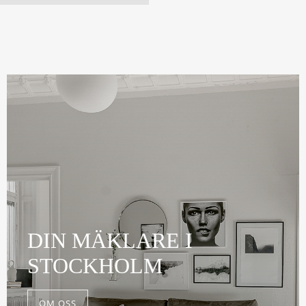
DIN MÄKLARE I
STOCKHOLM
OM OSS