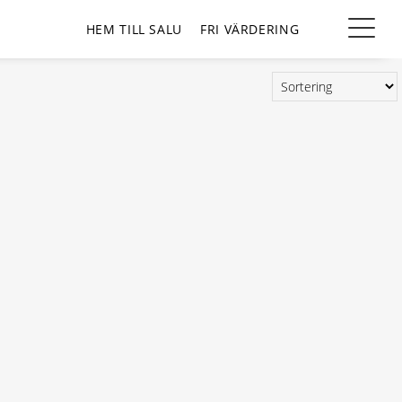
HEM TILL SALU
FRI VÄRDERING